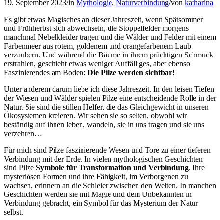
19. September 2023
/
in
Mythologie
,
Naturverbindung
/
von
katharina
Es gibt etwas Magisches an dieser Jahreszeit, wenn Spätsommer
und Frühherbst sich abwechseln, die Stoppelfelder morgens
manchmal Nebelkleider tragen und die Wälder und Felder mit einem
Farbenmeer aus rotem, goldenem und orangefarbenem Laub
verzaubern. Und während die Bäume in ihrem prächtigen Schmuck
erstrahlen, geschieht etwas weniger Auffälliges, aber ebenso
Faszinierendes am Boden:
Die Pilze werden sichtbar!
Unter anderem darum liebe ich diese Jahreszeit. In den leisen Tiefen
der Wiesen und Wälder spielen Pilze eine entscheidende Rolle in der
Natur. Sie sind die stillen Helfer, die das Gleichgewicht in unseren
Ökosystemen kreieren. Wir sehen sie so selten, obwohl wir
beständig auf ihnen leben, wandeln, sie in uns tragen und sie uns
verzehren…
Für mich sind Pilze faszinierende Wesen und Tore zu einer tieferen
Verbindung mit der Erde. In vielen mythologischen Geschichten
sind Pilze
Symbole für Transformation und Verbindung
. Ihre
mysteriösen Formen und ihre Fähigkeit, im Verborgenen zu
wachsen, erinnern an die Schleier zwischen den Welten. In manchen
Geschichten werden sie mit Magie und dem Unbekannten in
Verbindung gebracht, ein Symbol für das Mysterium der Natur
selbst.