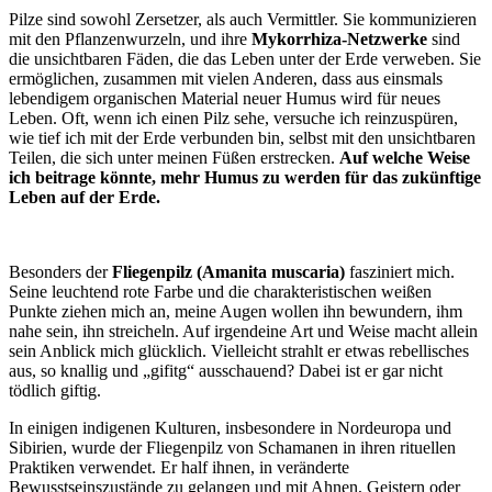
Pilze sind sowohl Zersetzer, als auch Vermittler. Sie kommunizieren
mit den Pflanzenwurzeln, und ihre
Mykorrhiza-Netzwerke
sind
die unsichtbaren Fäden, die das Leben unter der Erde verweben. Sie
ermöglichen, zusammen mit vielen Anderen, dass aus einsmals
lebendigem organischen Material neuer Humus wird für neues
Leben. Oft, wenn ich einen Pilz sehe, versuche ich reinzuspüren,
wie tief ich mit der Erde verbunden bin, selbst mit den unsichtbaren
Teilen, die sich unter meinen Füßen erstrecken.
Auf welche Weise
ich beitrage könnte, mehr Humus zu werden für das zukünftige
Leben auf der Erde.
Besonders der
Fliegenpilz (Amanita muscaria)
fasziniert mich.
Seine leuchtend rote Farbe und die charakteristischen weißen
Punkte ziehen mich an, meine Augen wollen ihn bewundern, ihm
nahe sein, ihn streicheln. Auf irgendeine Art und Weise macht allein
sein Anblick mich glücklich. Vielleicht strahlt er etwas rebellisches
aus, so knallig und „gifitg“ ausschauend? Dabei ist er gar nicht
tödlich giftig.
In einigen indigenen Kulturen, insbesondere in Nordeuropa und
Sibirien, wurde der Fliegenpilz von Schamanen in ihren rituellen
Praktiken verwendet. Er half ihnen, in veränderte
Bewusstseinszustände zu gelangen und mit Ahnen, Geistern oder