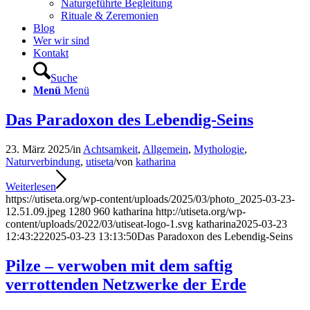
Naturgeführte Begleitung
Rituale & Zeremonien
Blog
Wer wir sind
Kontakt
Suche
Menü
Menü
Das Paradoxon des Lebendig-Seins
23. März 2025
/
in
Achtsamkeit
,
Allgemein
,
Mythologie
,
Naturverbindung
,
utiseta
/
von
katharina
Weiterlesen
https://utiseta.org/wp-content/uploads/2025/03/photo_2025-03-23-
12.51.09.jpeg
1280
960
katharina
http://utiseta.org/wp-
content/uploads/2022/03/utiseat-logo-1.svg
katharina
2025-03-23
12:43:22
2025-03-23 13:13:50
Das Paradoxon des Lebendig-Seins
Pilze – verwoben mit dem saftig
verrottenden Netzwerke der Erde