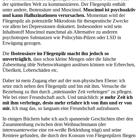
der spirituellen Welt zu kommunizieren. Der Fliegenpilz enthält
unter andere, Ibotensäure und Muscimol.
Muscimol ist psychoaktiv
und kann Halluzinationen verursachen.
Momentan wird der
Fliegenpilz als potenzielle Mikrodosis für therapeutische Zwecke
vor allem bei Depressionen diskutiert. Insbesondere wird sein
Inhaltsstoff Muscimol manchmal als Alternative zu anderen
psychotropen Substanzen wie Psilocybin-Pilzen oder LSD in
Erwägung gezogen.
Die
Ibotensäure im Fliegenpilz macht ihn jedoch so
unverträglich
, dass schon kleine Mengen oder die falsche
Zubereitung üble Nebenwirkungen auslösen können wie Erbrechen,
Überlkeit, Leberschäden etc.
Daher ist mein Zugang eher auf der non-physischen Ebene: ich
setze mich neben den Fliegenpilz und bin mit ihm. Versuche die
Beziehung zu ihm durch „miteinander Zeit verbringen“ zu pflegen.
Wie bei einer Freundschaft auch. Und tatsächlich: j
e mehr Zeit ich
mit ihm verbringe, desto mehr erfahre ich von ihm und er von
mir.
Ich mag das, so langsam eine Freundschaft aufzubauen.
In einigen Büchern habe ich auch spannende Geschichten über den
Zusammenhang zwischen dem Weihnachtsmann (der
interessanterweise eine rot-weiße Bekleidung trägt) und seine
Rentiere gefunden, die durch den Konsum von Fliegenpilzen fliegen