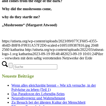
and comes from the edge of the dark?
Why did the mushrooms come,
why do they startle me?
„Mushrooms“ (Margaret Atwood)
https://utiseta.org/wp-content/uploads/2023/09/077CF605-4355-
464D-B8F8-F9931A57F2D0-scaled-e1695109387816.jpg
2048
2560
katharina
http://utiseta.org/wp-content/uploads/2022/03/utiseat-
logo-1.svg
katharina
2023-09-19 09:48:48
2023-09-19 10:01:24
Pilze
– verwoben mit dem saftig verrottenden Netzwerke der Erde
Neueste Beiträge
Wenn alles gleichzeitig brennt – Wie ich versuche, in der
Polykrise zu leben (Teil 1)
Das Paradoxon des Lebendig-Seins
Neurodivergenz und Wahrnehmung
Zu Besuch bei der ältesten Kultur der Menschheit