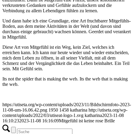
verkrusteten Gedanken und Gefühle aufzulockern und die
Verbindung zu allem Lebendigen fühlen zu lernen.
Und dann habe ich eine Grundlage, eine Art fruchtbarer Mitgefühls-
Boden, aus dem meine Aktivitäten in der Welt (und davon sind
durchaus einige gebraucht) wachsen können. Geerdet und verankert
in Mitgefühl.
Diese Art von Mitgefühl ist ein Weg, kein Ziel, welches ich
erreichen kann. Ich kann nur heute wieder und wieder entscheiden,
mich dem Leben zu öffnen, in all seiner Vielfalt, mit all dem
Schmerz und der Vergänglichkeit die das Leben beinhaltet. Ein Teil
sein. Mit Gefühl sein.
Its not the spider that is making the web. Its the web that is making
the web.
https://utiseta.org/wp-content/uploads/2023/11/Bildschirmfoto-2023-
11-08-um-16.06.42.png
1950
1458
katharina
http://utiseta.org/wp-
content/uploads/2022/03/utiseat-logo-1.svg
katharina
2023-11-08
16:10:23
2023-11-08 16:16:09
Mitgefühl ist keine rose Brille