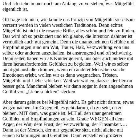
Und ich stehe immer noch am Anfang, zu verstehen, was Mitgefühl
eigentlich ist.
Oft frage ich mich, wie konnte das Prinzip von Mitgefühl so seltsam
verzerrt werden in vielen westlichen Traditionen. Denn echtes
Mitgefühl ist nicht die rosarote Brille, alles schön und fein zu finden.
Das wird oft so praktiziert und ich glaube, die Intention dahinter ist
vermutlich auch gut gemeint. Denn die unangenehmen Gefühle und
Empfindungen rund um Wut, Trauer, Haß, Verzweiflung von uns
selber oder anderen auszuhalten, ist anstrengend und oft schwierig.
Denn selten haben wir als Kinder gelernt, uns oder auch andere mit
ihren herausfordernden Gefühlen zu begleiten. Weil wir es selber
nicht gut aushalten können, wenn ein anderer Menschen solche
Emotionen erlebt, wollen wir es dann wegmachen. Trösten.
Mitgefühl und Liebe schicken. Weil wir wollen, dass es der Person
besser geht. Manchmal bleiben wir dann sogar in dem angenehmen
Gefühl von „Liebe schicken“ stecken.
Aber darum geht es bei Mitgefühl nicht. Es geht nicht darum, etwas
wegzumachen. Im Gegenteil, es geht darum, da zu sein, da zu
bleiben. MIT dem, was grade ist. MIT all den unangenehmen
Gefühlen und Empfindungen zu sein. Grade WEGEN all dem
Ärger, der Wut, dem Frust, der Verzweiflung, der Einsamkeit….
Dann ist der Mensch, der mir gegenüber sitzt, nicht alleine mit
seinen Erfahrungen und Gefühlen. Dann entsteht ein größerer