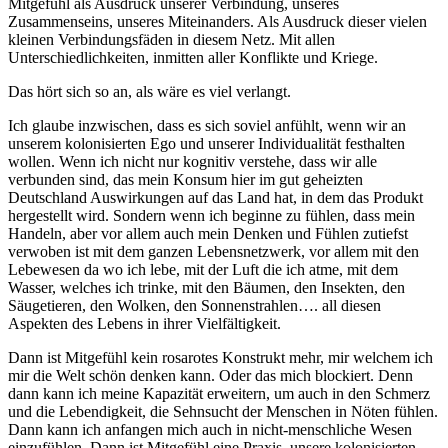
Mitgefühl als Ausdruck unserer Verbindung, unseres
Zusammenseins, unseres Miteinanders. Als Ausdruck dieser vielen
kleinen Verbindungsfäden in diesem Netz. Mit allen
Unterschiedlichkeiten, inmitten aller Konflikte und Kriege.
Das hört sich so an, als wäre es viel verlangt.
Ich glaube inzwischen, dass es sich soviel anfühlt, wenn wir an
unserem kolonisierten Ego und unserer Individualität festhalten
wollen. Wenn ich nicht nur kognitiv verstehe, dass wir alle
verbunden sind, das mein Konsum hier im gut geheizten
Deutschland Auswirkungen auf das Land hat, in dem das Produkt
hergestellt wird. Sondern wenn ich beginne zu fühlen, dass mein
Handeln, aber vor allem auch mein Denken und Fühlen zutiefst
verwoben ist mit dem ganzen Lebensnetzwerk, vor allem mit den
Lebewesen da wo ich lebe, mit der Luft die ich atme, mit dem
Wasser, welches ich trinke, mit den Bäumen, den Insekten, den
Säugetieren, den Wolken, den Sonnenstrahlen…. all diesen
Aspekten des Lebens in ihrer Vielfältigkeit.
Dann ist Mitgefühl kein rosarotes Konstrukt mehr, mir welchem ich
mir die Welt schön denken kann. Oder das mich blockiert. Denn
dann kann ich meine Kapazität erweitern, um auch in den Schmerz
und die Lebendigkeit, die Sehnsucht der Menschen in Nöten fühlen.
Dann kann ich anfangen mich auch in nicht-menschliche Wesen
einzufühlen. Dann ist Mitgefühl eine Praxis, unsere kolonisierten